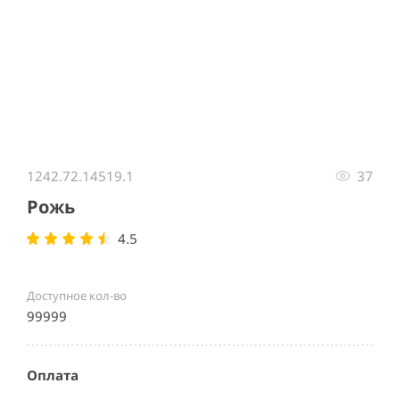
Item
1
1242.72.14519.1
37
of
1
Рожь
4.5
Доступное кол-во
99999
Оплата