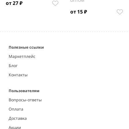
ОПТОМ
от 27 ₽
от 15 ₽
Item
1
of
3
Полезные ссылки
Маркетплейс
Блог
Контакты
Пользователям
Вопросы-ответы
Оплата
Доставка
Акции