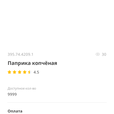
Item
1
395.74.4209.1
30
of
1
Паприка копчёная
4.5
Доступное кол-во
9999
Оплата