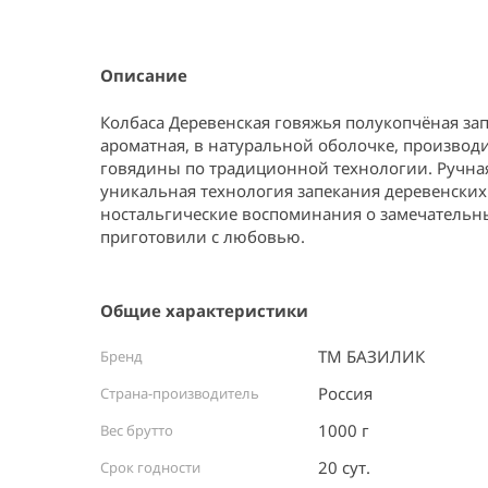
Item
1
of
1
Описание
Колбаса Деревенская говяжья полукопчёная зап
ароматная, в натуральной оболочке, производи
говядины по традиционной технологии. Ручная
уникальная технология запекания деревенских
ностальгические воспоминания о замечательных
приготовили с любовью.
Общие характеристики
ТМ БАЗИЛИК
Бренд
Россия ⠀
Страна-производитель
1000 г
Вес брутто
20 сут.
Срок годности