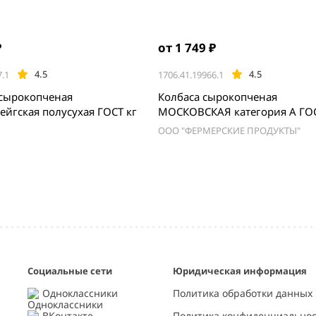
₽
от 1 749 ₽
4.5
4.5
7.1
1706.41.19966.1
 сырокопченая
Колбаса сырокопченая
Брауншвейгская полусухая ГОСТ кг
МОСКОВСКАЯ категория А ГО
весовая
ООО "ФЕРМЕРСКИЕ ПРОДУКТЫ"
Социальные сети
Юридическая информация
Одноклассники
Политика обработки данных
ВКонтакте
Политика конфиденциально