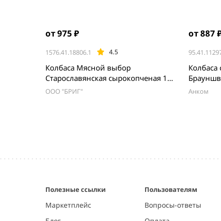
от 975 ₽
от 887 
4.5
1576.41.18806.1
95.41.1129
Колбаса Мясной выбор
Колбаса
Старославянская сырокопченая 1
кг
ООО "БРИГ"
Анком
Item
1
of
5
Полезные ссылки
Пользователям
Маркетплейс
Вопросы-ответы
Блог
Оплата