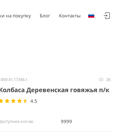
ки на покупку
Блог
Контакты
1459.41.17346.1
26
Колбаса Деревенская говяжья п/к
4.5
9999
Доступное кол-во