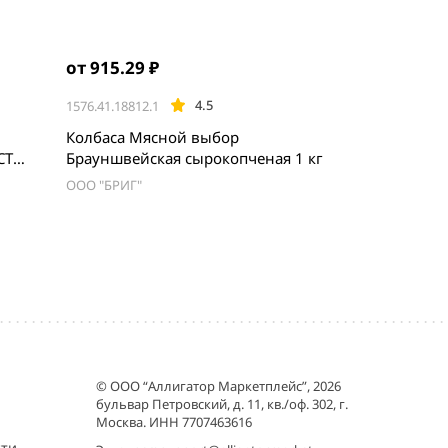
от 915.29 ₽
4.5
1576.41.18812.1
Колбаса Мясной выбор
СТ
Брауншвейская сырокопченая 1 кг
ООО "БРИГ"
© ООО “Аллигатор Маркетплейс”, 2026
бульвар Петровский, д. 11, кв./оф. 302, г.
Москва. ИНН 7707463616
сти