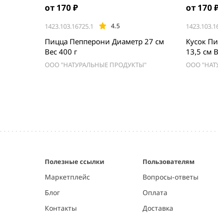
от 170 ₽
от 170 
4.5
1423.103.16725.1
1423.103.1
Пицца Пепперони Диаметр 27 см
Кусок П
Вес 400 г
13,5 см 
ООО "НАТУРАЛЬНЫЕ ПРОДУКТЫ"
ООО "НАТ
Item
1
of
5
Полезные ссылки
Пользователям
Маркетплейс
Вопросы-ответы
Блог
Оплата
Контакты
Доставка