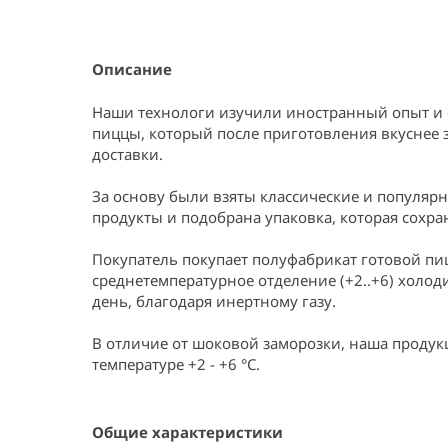
Item
1
of
1
Описание
Наши технологи изучили иностранный опыт и 
пиццы, который после приготовления вкуснее 
доставки.

За основу были взяты классические и популяр
продукты и подобрана упаковка, которая сохраня
Покупатель покупает полуфабрикат готовой пиц
среднетемпературное отделение (+2..+6) холод
день, благодаря инертному газу.

В отличие от шоковой заморозки, наша продукц
температуре +2 - +6 °C.
Общие характеристики