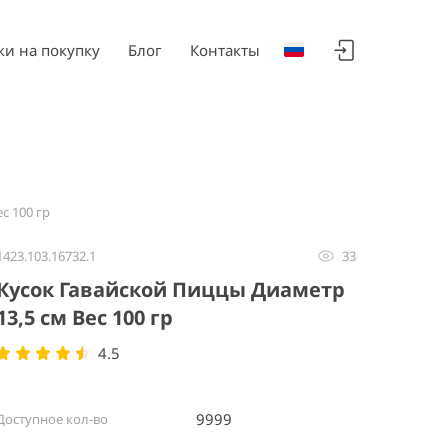
ки на покупку
Блог
Контакты
с 100 гр
1423.103.16732.1
33
Кусок Гавайской Пиццы Диаметр
13,5 см Вес 100 гр
4.5
9999
Доступное кол-во