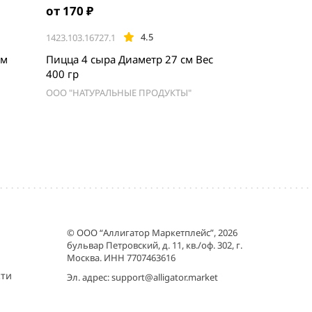
от 170 ₽
4.5
1423.103.16727.1
см
Пицца 4 сыра Диаметр 27 см Вес
400 гр
ООО "НАТУРАЛЬНЫЕ ПРОДУКТЫ"
© ООО “Аллигатор Маркетплейс”, 2026
бульвар Петровский, д. 11, кв./оф. 302, г.
Москва. ИНН 7707463616
сти
Эл. адрес:
support@alligator.market